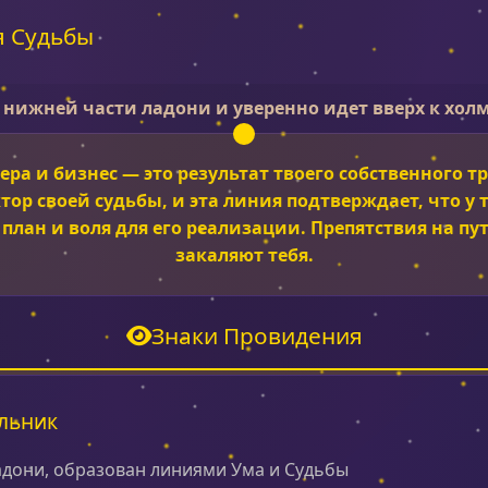
я Судьбы
 нижней части ладони и уверенно идет вверх к холм
ера и бизнес — это результат твоего собственного т
тор своей судьбы, и эта линия подтверждает, что у т
план и воля для его реализации. Препятствия на п
закаляют тебя.
Знаки Провидения
льник
адони, образован линиями Ума и Судьбы