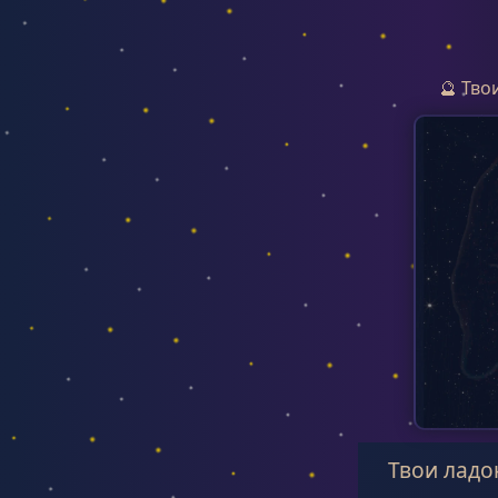
🔮 Тво
Твои ладо