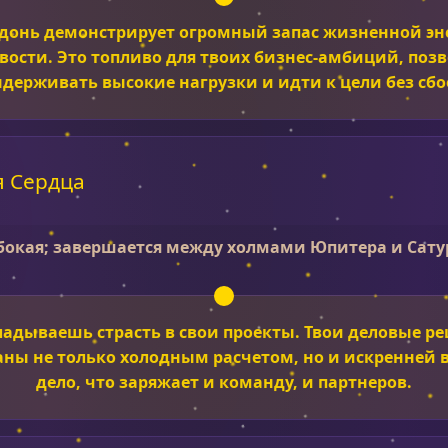
адонь демонстрирует огромный запас жизненной эн
вости. Это топливо для твоих бизнес-амбиций, поз
держивать высокие нагрузки и идти к цели без сбо
 Сердца
бокая; завершается между холмами Юпитера и Сату
ладываешь страсть в свои проекты. Твои деловые р
ны не только холодным расчетом, но и искренней в
дело, что заряжает и команду, и партнеров.