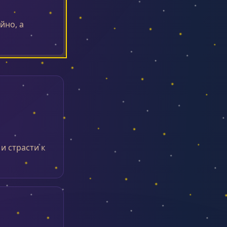
йно, а
и страсти к