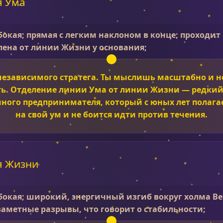
я Ума
бокая; прямая с легким наклоном в конце; проходит
лена от линии Жизни у основания;
 независимого стратега. Ты мыслишь масштабно и н
ть. Отделение линии Ума от линии Жизни — редкий
ного предпринимателя, который с юных лет полагае
на свой ум и не боится идти против течения.
я Жизни
бокая; широкий, энергичный изгиб вокруг холма В
заметные разрывы, что говорит о стабильности;