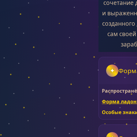
сочетание 
и выраженн
созданного 
сам своей
зараб
Форм
Распространё
Форма ладон
Особые знак