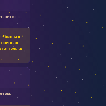
 через всю
е боишься
 признак
тся только
енеры;