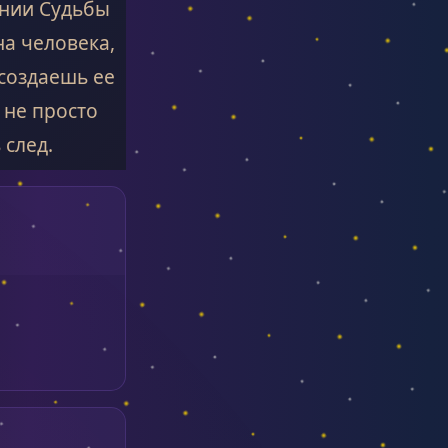
инии Судьбы
а человека,
 создаешь ее
 не просто
 след.