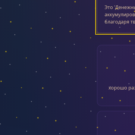
Это 'Денежн
аккумулирова
благодаря т
хорошо раз