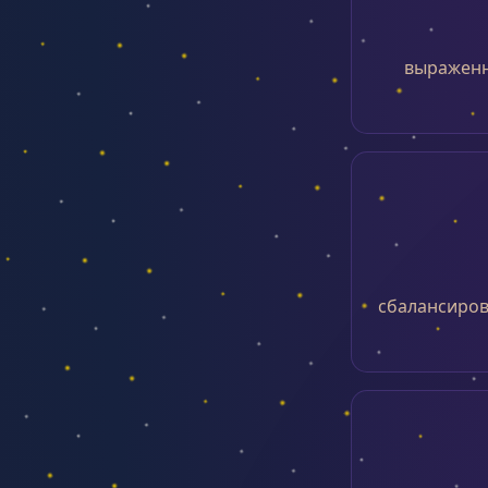
выраженн
сбалансиров