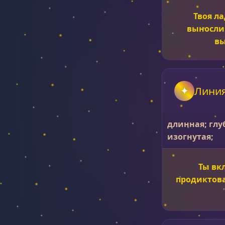
Твоя л
выносли
вы
Линия
длинная; глу
изогнутая;
Ты вк
продиктова