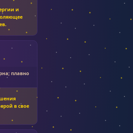
ергии и
воляющее
ев.
рна; плавно
ешения
ерой в свое