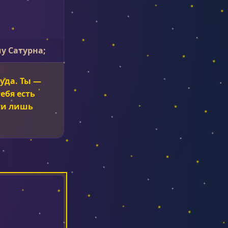
у Сатурна;
руда. Ты —
ебя есть
ути лишь