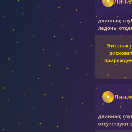
Лини
длинная; глу
ладонь, отде
Это знак
рискова
прирожден
Лини
длинная; глу
отсутствуют 