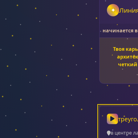
Лини
начинается в
Твоя карь
архитек
четкий 
треуго
в центре л