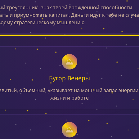
ый треугольник', знак твоей врожденной способности
ть и приумножать капитал. Деньги идут к тебе не случа
воему стратегическому мышлению.
Бугор Венеры
витый, объемный, указывает на мощный запас энергии 
жизни и работе